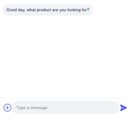
oder Ihre Lieblingsmuster für die Anpassung auswählen.Unser
Ziel ist es, die besten kundenspezifischen Produkte für jeden
Good day, what product are you looking for?
Kunden zu schaffen.. Aluminium-Hohlplatten können in der Größe
angepasst werden - nicht nur einfaches Vergrößern, sondern
Neugestaltung von Elementen nach Kunden-
Spezifikationen.Größere Größen erfordern eine Kombination von
Platten.
Referenzen zu Projekten für Dekorationsplatten aus
Aluminium