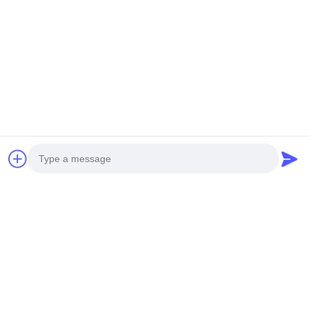
Schlagworte:
Hyperbolische Aluminium-Architekturfassade
Wandverkleidung Aus Massivaluminium
Architektonische Fassadenverkleidung Aus Massivem
Photo
Video Call
Verwandte Produkte
Audio Call