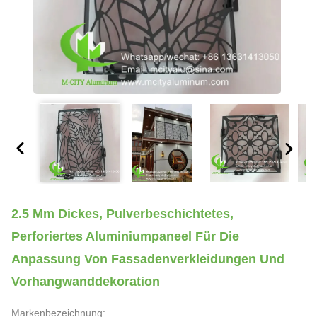
2.5 Mm Dickes, Pulverbeschichtetes,
Perforiertes Aluminiumpaneel Für Die
Anpassung Von Fassadenverkleidungen Und
Vorhangwanddekoration
Markenbezeichnung: