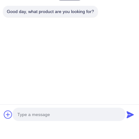
Good day, what product are you looking for?
M-CITY Aluminium Lochblech Dekorationsserien
Unsere Aluminiumpaneele werden aus Aluminiumlegierung der
Serie 1100 hergestellt und dienen als Vorhangfassadensysteme
für Wandschutz und nicht beleuchtete Wände. Sie bieten eine
ausgezeichnete Alternative zu Mosaik- und sandgestrahlten
Fassaden.
Die leichten und dennoch robusten Eigenschaften machen diese
Paneele ideal für Hochhäuser, wo sie verschiedenen Lasten,
einschließlich erheblichem Winddruck, standhalten. Im
Gegensatz zu traditionellen Mosaiken, die unter Druck abfallen
können, behalten unsere Aluminiumpaneele ihre strukturelle
Integrität und widerstehen Verformungen.