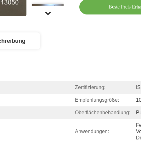
Beste Preis Erha
chreibung
Zertifizierung:
I
Empfehlungsgröße:
1
Oberflächenbehandlung:
Pu
Fe
Anwendungen:
Vo
De