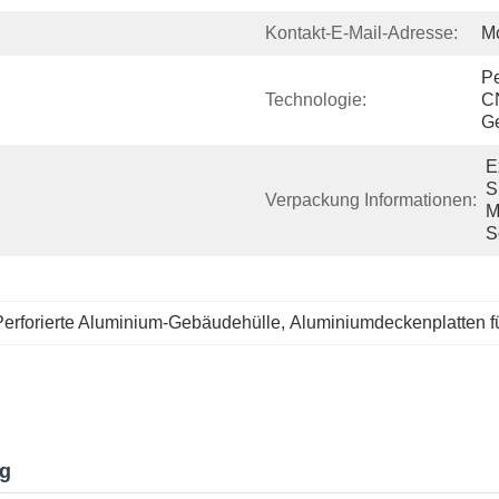
Kontakt-E-Mail-Adresse:
M
Pe
Technologie:
C
Ge
E
S
Verpackung Informationen:
M
S
Perforierte Aluminium-Gebäudehülle
, 
Aluminiumdeckenplatten f
ng