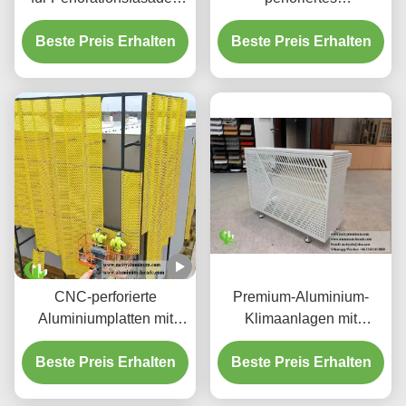
aus Aluminium und
hinterleuchtetes
Beste Preis Erhalten
Bildschirmplatten
Beste Preis Erhalten
Aluminium-
Deckensystem mit
integriertem LED-
Gehäuse und CNC-
Laser-geschnittenen
Mustern
CNC-perforierte
Premium-Aluminium-
Aluminiumplatten mit
Klimaanlagen mit
3003 H14/H24-Legierung
dekorativen
und PVDF-Beschichtung
Beste Preis Erhalten
Beste Preis Erhalten
Schutzschirmen
für Fassaden