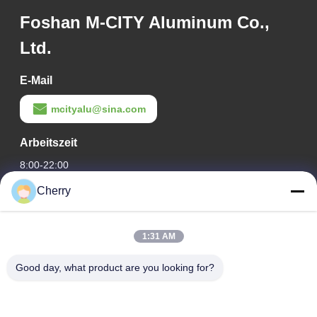
Foshan M-CITY Aluminum Co.,
Ltd.
E-Mail
mcityalu@sina.com
Arbeitszeit
8:00-22:00
Cherry
Unsere Adresse
Adresse des Unternehmens
1:31 AM
Hegui Industriepark, Lishui, Nanhai Foshan Guangdong PR
China.
Good day, what product are you looking for?
Fabrikanschrift
Hegui Industriepark, Lishui, Nanhai Foshan Guangdong PR