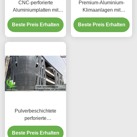
CNC-perforierte
Premium-Aluminium-
Aluminiumplatten mit
Klimaanlagen mit
3003 H14/H24-Legierung
dekorativen
und PVDF-Beschichtung
Beste Preis Erhalten
Beste Preis Erhalten
Schutzschirmen
für Fassaden
Pulverbeschichtete
perforierte
Aluminiumplatte mit
benutzerdefinierten RAL-
Beste Preis Erhalten