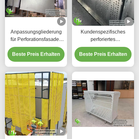
Anpassungsgliederung
Kundenspezifisches
für Perforationsfasaden
perforiertes
aus Aluminium und
hinterleuchtetes
Beste Preis Erhalten
Bildschirmplatten
Beste Preis Erhalten
Aluminium-
Deckensystem mit
integriertem LED-
Gehäuse und CNC-
Laser-geschnittenen
Mustern