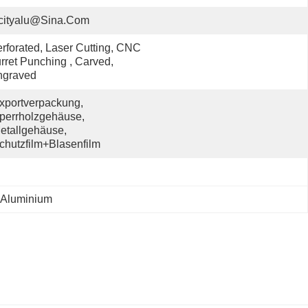
cityalu@sina.com
rforated, Laser Cutting, CNC 
rret Punching , Carved, 
ngraved
xportverpackung, 
perrholzgehäuse, 
etallgehäuse, 
chutzfilm+Blasenfilm
 Aluminium