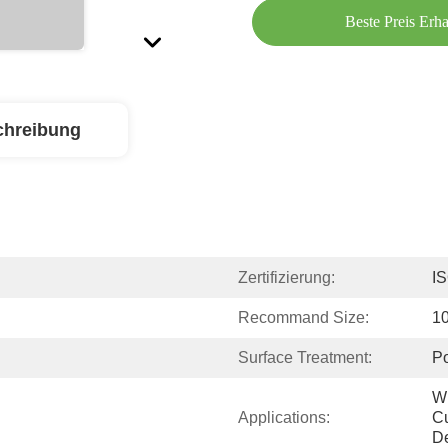
Beste Preis Erha
chreibung
Zertifizierung:
I
Recommand Size:
1
Surface Treatment:
Po
Wi
Applications:
Cu
De