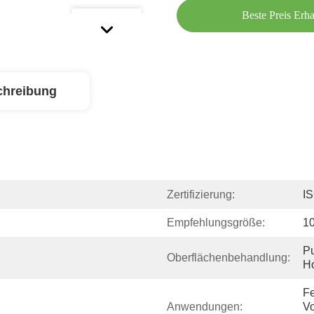
Beste Preis Erha
chreibung
Zertifizierung:
I
Empfehlungsgröße:
1
Pu
Oberflächenbehandlung:
Ho
Fe
Anwendungen:
Vo