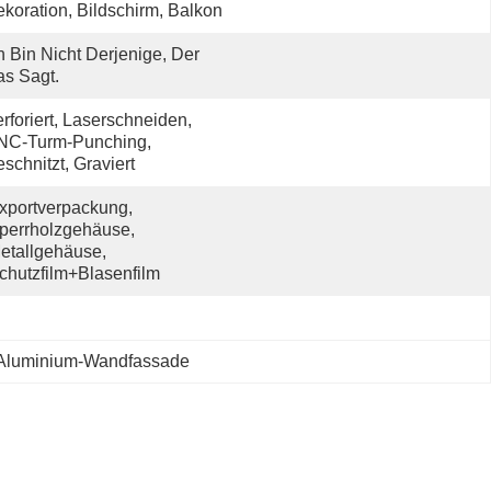
koration, Bildschirm, Balkon
h Bin Nicht Derjenige, Der 
s Sagt.
rforiert, Laserschneiden, 
NC-Turm-Punching, 
schnitzt, Graviert
xportverpackung, 
perrholzgehäuse, 
etallgehäuse, 
chutzfilm+Blasenfilm
e Aluminium-Wandfassade