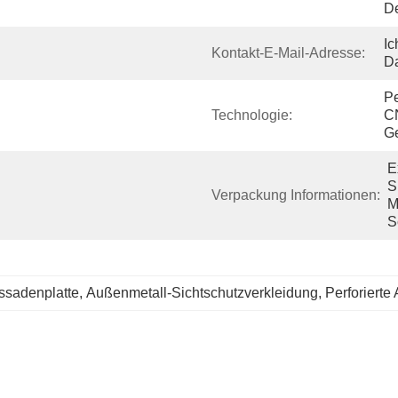
De
Ic
Kontakt-E-Mail-Adresse:
Da
Pe
Technologie:
C
Ge
E
S
Verpackung Informationen:
M
S
ssadenplatte
, 
Außenmetall-Sichtschutzverkleidung
, 
Perforiert