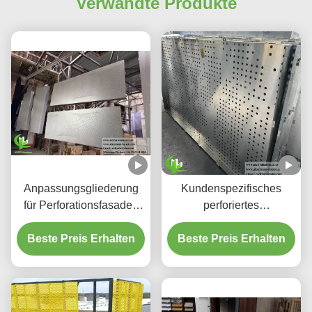
Verwandte Produkte
Anpassungsgliederung
Kundenspezifisches
für Perforationsfasaden
perforiertes
aus Aluminium und
hinterleuchtetes
Beste Preis Erhalten
Bildschirmplatten
Beste Preis Erhalten
Aluminium-
Deckensystem mit
integriertem LED-
Gehäuse und CNC-
Laser-geschnittenen