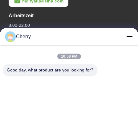
mcityalu@sina.com
Arbeitszeit
8:00-22:00
Cherry
Unsere Adresse
Adresse des Unternehmens
10:58 PM
Hegui Industriepark, Lishui, Nanhai Foshan Guangdong PR
China.
Good day, what product are you looking for?
Fabrikanschrift
Hegui Industriepark, Lishui, Nanhai Foshan Guangdong PR
China.
Telefone
0086-13631413050