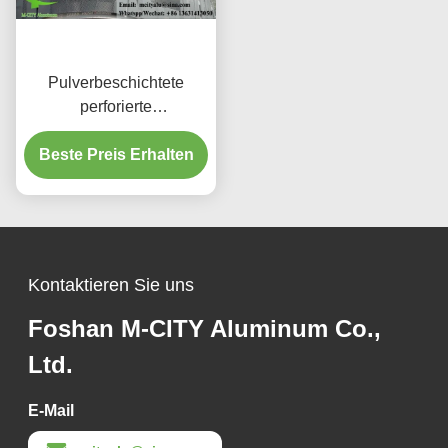
Pulverbeschichtete
perforierte
Aluminiumplatte mit
benutzerdefinierten RAL-
Beste Preis Erhalten
Farben und
Lasergeschnittenen
Mustern für
Fassadenverkleidung
Kontaktieren Sie uns
Foshan M-CITY Aluminum Co.,
Ltd.
E-Mail