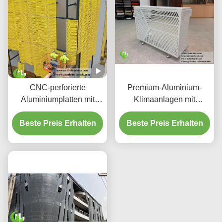
Mustern
CNC-perforierte
Premium-Aluminium-
Aluminiumplatten mit
Klimaanlagen mit
3003 H14/H24-Legierung
dekorativen
und PVDF-Beschichtung
Beste Preis Erhalten
Beste Preis Erhalten
Schutzschirmen
für Fassaden