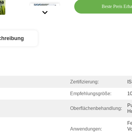
Beste Preis Erha
chreibung
Zertifizierung:
I
Empfehlungsgröße:
1
Pu
Oberflächenbehandlung:
Ho
Fe
Anwendungen:
Vo