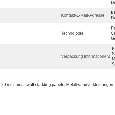
De
Ic
Kontakt-E-Mail-Adresse:
Da
Pe
Technologie:
C
Ge
E
S
Verpackung Informationen:
M
S
ls 20 mm
, 
metal wall cladding panels
, 
Metallwandverkleidungen