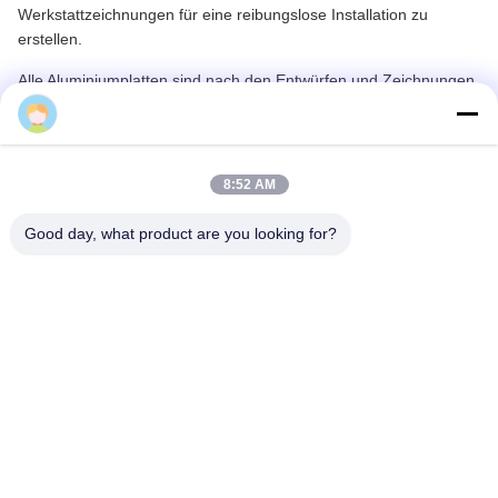
Werkstattzeichnungen für eine reibungslose Installation zu
erstellen.
Alle Aluminiumplatten sind nach den Entwürfen und Zeichnungen
des Kunden vorgefertigt.Ideal für Gebäudehülle und
Cherry
Dekorationsprojekte.
8:52 AM
Good day, what product are you looking for?
Produktspezifikationen
Unsere Metallverkleidungsplatten bestehen aus hochwertigem,