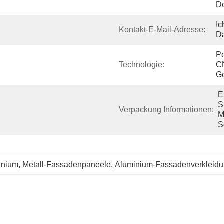
De
Ic
Kontakt-E-Mail-Adresse:
Da
Pe
Technologie:
C
Ge
E
S
Verpackung Informationen:
M
S
inium
, 
Metall-Fassadenpaneele
, 
Aluminium-Fassadenverkleid