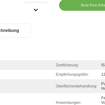
Beste Preis Erha
chreibung
Zertifizierung:
I
Empfehlungsgröße:
1
Pu
Oberflächenbehandlung:
Ho
Fe
Anwendungen:
Vo