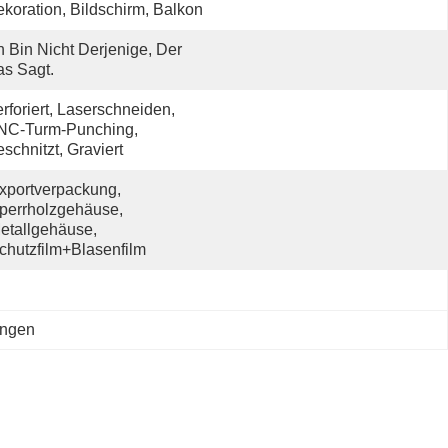
koration, Bildschirm, Balkon
h Bin Nicht Derjenige, Der 
s Sagt.
rforiert, Laserschneiden, 
NC-Turm-Punching, 
schnitzt, Graviert
xportverpackung, 
perrholzgehäuse, 
etallgehäuse, 
chutzfilm+Blasenfilm
ungen