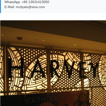
WhatsApp: +86 13631413050
E-Mail: mcityalu@sina.com