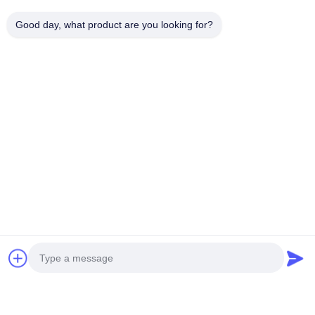
Good day, what product are you looking for?
Schlagworte:
Hyperbolische Aluminium-Architekturfassade
Wandverkleidung Aus Massivaluminium
Architektonische Fassadenverkleidung Aus Massivem