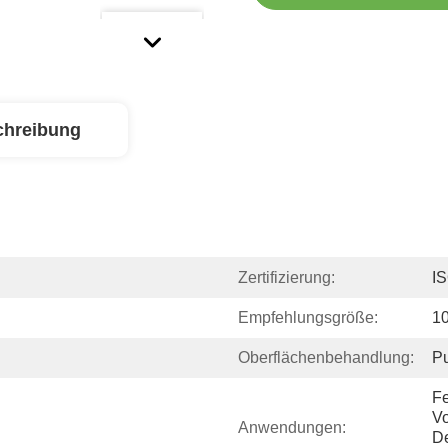
chreibung
Zertifizierung:
I
Empfehlungsgröße:
1
Oberflächenbehandlung:
Pu
Fe
Vo
Anwendungen:
De