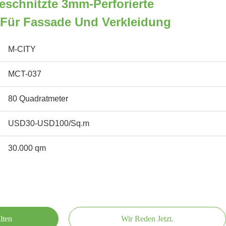
schnitzte 3mm-Perforierte
 Für Fassade Und Verkleidung
M-CITY
MCT-037
80 Quadratmeter
USD30-USD100/Sq.m
30.000 qm
lten
Wir Reden Jetzt.