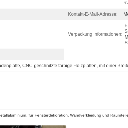
Ra
Kontakt-E-Mail-Adresse:
M
E
S
Verpackung Informationen:
M
S
adenplatte
, 
CNC-geschnitzte farbige Holzplatten
, 
mit einer Brei
allaluminium, für Fensterdekoration, Wandverkleidung und Raumteiler