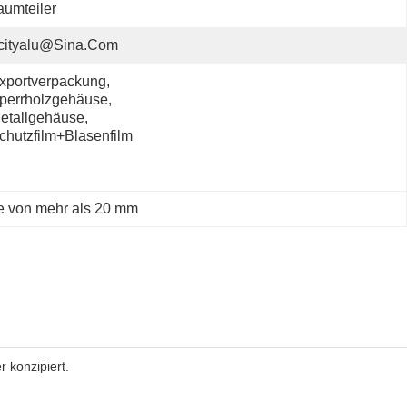
umteiler
cityalu@sina.com
xportverpackung, 
perrholzgehäuse, 
etallgehäuse, 
chutzfilm+Blasenfilm
te von mehr als 20 mm
 konzipiert.