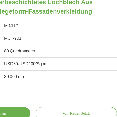
rbeschichtetes Lochblech Aus
iegeform-Fassadenverkleidung
M-CITY
MCT-901
80 Quadratmeter
USD30-USD100/Sq.m
30.000 qm
lten
Wir Reden Jetzt.