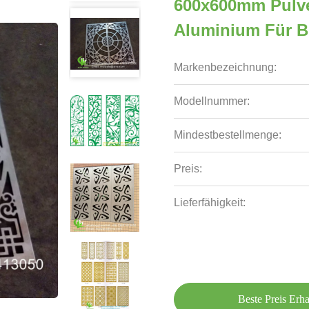
600x600mm Pulve
Aluminium Für B
Markenbezeichnung:
Modellnummer:
Mindestbestellmenge:
Preis:
Lieferfähigkeit:
Beste Preis Erha