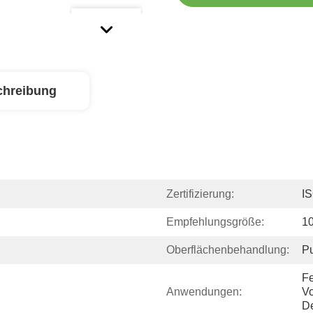
chreibung
Zertifizierung:
I
Empfehlungsgröße:
1
Oberflächenbehandlung:
Pu
Fe
Anwendungen:
Vo
De