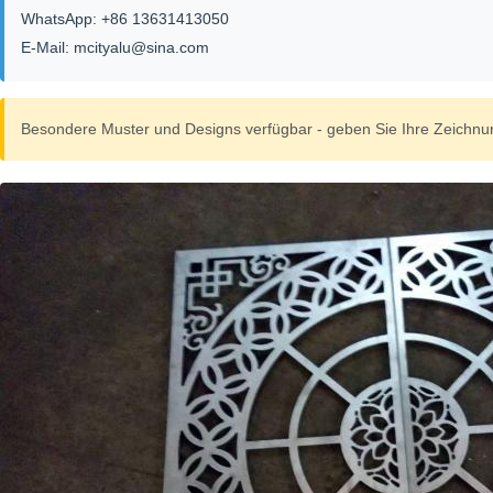
WhatsApp: +86 13631413050
E-Mail: mcityalu@sina.com
Besondere Muster und Designs verfügbar - geben Sie Ihre Zeichnung