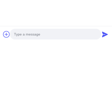
Verwandte Produkte
Photo
Video Call
Audio Call
Anpassungsgliederung
Kundenspezifisches
für Perforationsfasaden
perforiertes
aus Aluminium und
hinterleuchtetes
Beste Preis Erhalten
Bildschirmplatten
Beste Preis Erhalten
Aluminium-