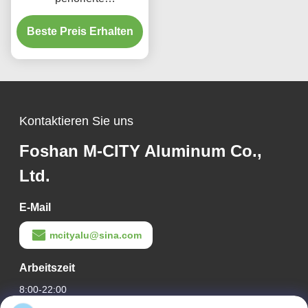
Aluminiumplatte mit
benutzerdefinierten RAL-
Beste Preis Erhalten
Farben und
Lasergeschnittenen
Mustern für
Fassadenverkleidung
Kontaktieren Sie uns
Foshan M-CITY Aluminum Co.,
Ltd.
E-Mail
mcityalu@sina.com
Arbeitszeit
8:00-22:00