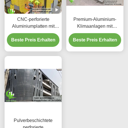
CNC-perforierte
Premium-Aluminium-
Aluminiumplatten mit
Klimaanlagen mit
3003 H14/H24-Legierung
dekorativen
und PVDF-Beschichtung
Beste Preis Erhalten
Beste Preis Erhalten
Schutzschirmen
für Fassaden
Pulverbeschichtete
perforierte