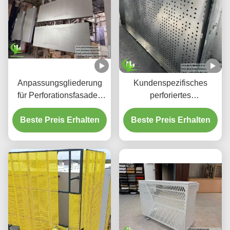
Anpassungsgliederung
Kundenspezifisches
für Perforationsfasaden
perforiertes
aus Aluminium und
hinterleuchtetes
Beste Preis Erhalten
Bildschirmplatten
Beste Preis Erhalten
Aluminium-
Deckensystem mit
integriertem LED-
Gehäuse und CNC-
Laser-geschnittenen
Mustern