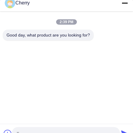
Cherry
Unsere Adresse
Adresse des Unternehmens
2:39 PM
Hegui Industriepark, Lishui, Nanhai Foshan Guangdong PR
China.
Good day, what product are you looking for?
Fabrikanschrift
Hegui Industriepark, Lishui, Nanhai Foshan Guangdong PR
China.
Telefone
0086-13631413050
China Gute Qualität Perforierte Aluminiumfassade Lieferant.
Copyright © -2026 Foshan M-CITY Aluminum Co., Ltd. Alle
Rechte vorbehalten.