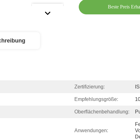
Beste Preis Erha
chreibung
Zertifizierung:
I
Empfehlungsgröße:
1
Oberflächenbehandlung:
Pu
Fe
Anwendungen:
Vo
De