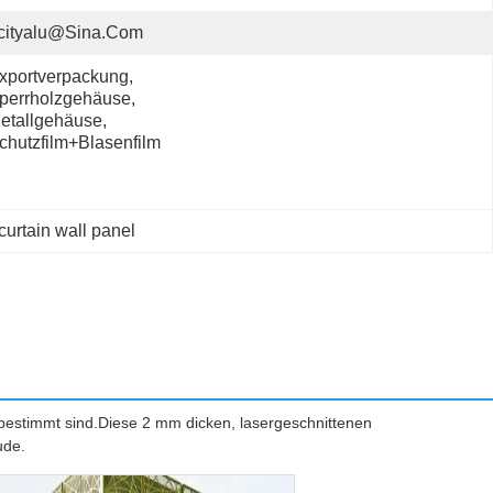
cityalu@sina.com
xportverpackung, 
perrholzgehäuse, 
etallgehäuse, 
chutzfilm+Blasenfilm
 curtain wall panel
estimmt sind.Diese 2 mm dicken, lasergeschnittenen
ude.