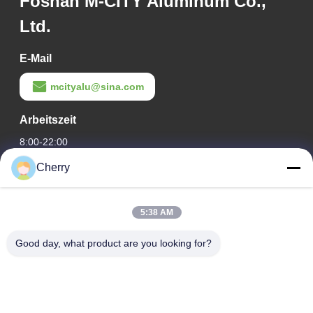
Foshan M-CITY Aluminum Co.,
Ltd.
E-Mail
mcityalu@sina.com
Arbeitszeit
8:00-22:00
Cherry
Unsere Adresse
Adresse des Unternehmens
5:38 AM
Hegui Industriepark, Lishui, Nanhai Foshan Guangdong PR
China.
Good day, what product are you looking for?
Fabrikanschrift
Hegui Industriepark, Lishui, Nanhai Foshan Guangdong PR
China.