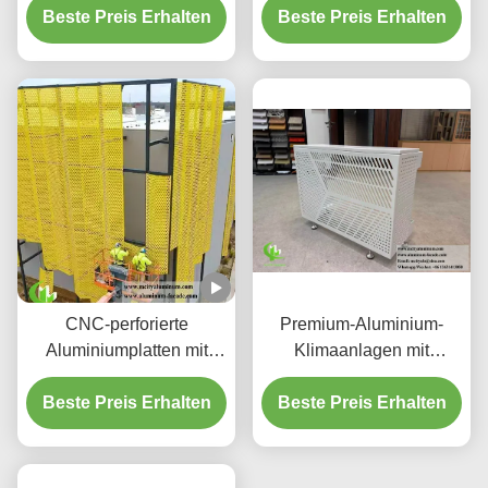
Beste Preis Erhalten
Bildschirmplatten
Beste Preis Erhalten
Aluminium-
Deckensystem mit
integriertem LED-
Gehäuse und CNC-
Laser-geschnittenen
Mustern
CNC-perforierte
Premium-Aluminium-
Aluminiumplatten mit
Klimaanlagen mit
3003 H14/H24-Legierung
dekorativen
und PVDF-Beschichtung
Beste Preis Erhalten
Beste Preis Erhalten
Schutzschirmen
für Fassaden