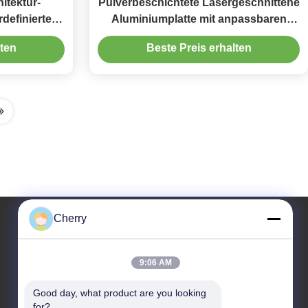
itektur-
Pulverbeschichtete Lasergeschnittene
rdefinierten
Aluminiumplatte mit anpassbaren
rn und
RAL-Farben für 3 mm Dicke
lten
Beste Preis erhalten
ekorativen
Fassadenverkleidung
ch
Cherry
Unsere Adresse
9:06 AM
Adresse Des Unternehmens
Good day, what product are you looking 
Hegui Industriepark, Lishui, Nanhai Foshan Guangdong PR
for?