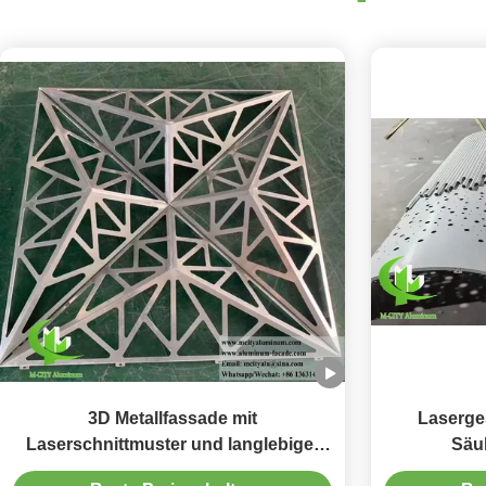
3D Metallfassade mit
Laserge
Laserschnittmuster und langlebiger
Säu
PVDF-Beschichtung, anpassbare
Pulverbesc