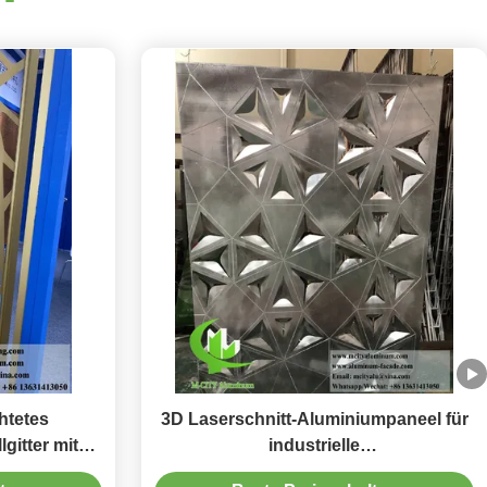
htetes
3D Laserschnitt-Aluminiumpaneel für
gitter mit
industrielle
rn in
Wandfassadenverkleidungen und