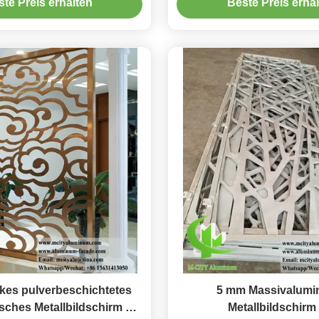
te Preis erhalten
Beste Preis erha
RAL-Farben
kundenspezifischen R
kes pulverbeschichtetes
5 mm Massivalumi
sches Metallbildschirm mit
Metallbildschirm 