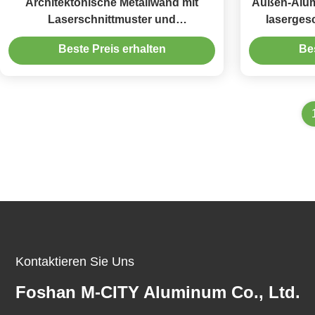
Architektonische Metallwand mit
Außen-Alum
Laserschnittmuster und
laserges
Pulverbeschichtung in anpassbaren
anp
Beste Preis erhalten
Bes
Größen
Kontaktieren Sie Uns
Foshan M-CITY Aluminum Co., Ltd.