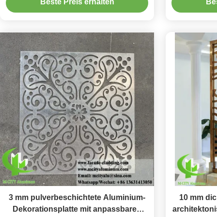
Beste Preis erhalten
Bes
Aluminiumverkleidung
3 mm pulverbeschichtete Aluminium-
10 mm dic
Dekorationsplatte mit anpassbaren
architektoni