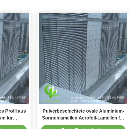
s Profil aus
Pulverbeschichtete ovale Aluminium-
um für
Sonnenlamellen Aerofoil-Lamellen für
nd Fassaden
Fassaden-Vorhangfassaden in Größen