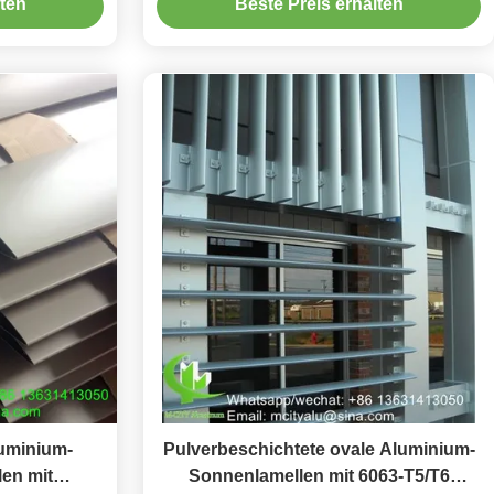
lten
Beste Preis erhalten
von 100 mm bis 600 mm
luminium-
Pulverbeschichtete ovale Aluminium-
en mit
Sonnenlamellen mit 6063-T5/T6