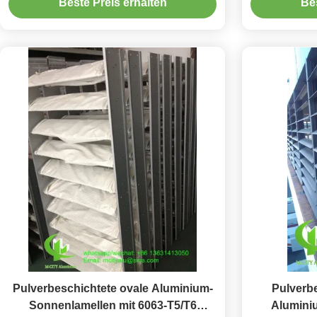
Beste Preis erhalten
Bes
Fassade und Vorhangwand
Fassa
Pulverbeschichtete ovale Aluminium-
Pulverb
Sonnenlamellen mit 6063-T5/T6
Alumini