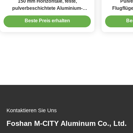
150 mm Horizontale, feste,
Pulve
pulverbeschichtete Aluminium-
Flugflüge
Sonneblume für architektonische
Alum
Beste Preis erhalten
Bes
Fassaden und Fenstersonnenbrille
Fas
Kontaktieren Sie Uns
Foshan M-CITY Aluminum Co., Ltd.