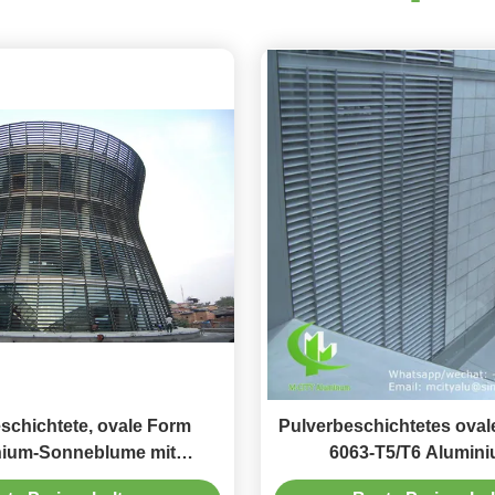
schichtete, ovale Form
Pulverbeschichtetes ovale
nium-Sonneblume mit
6063-T5/T6 Alumini
legierung 6063-T5/T6 für
Sonnenschutzlamellen u