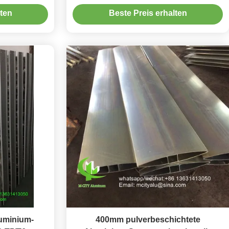
 in Größen
Aluminiumlegierung für
lten
Beste Preis erhalten
für feste
Fassadenvorhänge
me
luminium-
400mm pulverbeschichtete