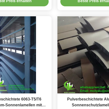
te Preis erhalten
Beste Preis erha
de und Vorhangwand
eschichtete 6063-T5/T6
Pulverbeschichtete A
um-Sonnenlamellen mit
Sonnenschutzlamell