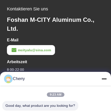
Fassadenverkleidung
Kontaktieren Sie uns
Foshan M-CITY Aluminum Co.,
Ltd.
E-Mail
mcityalu@sina.com
Arbeitszeit
8:00-22:00
Cherry
Unsere Adresse
Adresse des Unternehmens
9:23 AM
Hegui Industriepark, Lishui, Nanhai Foshan Guangdong PR
China.
Good day, what product are you looking for?