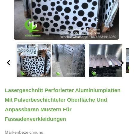
Lasergeschnitt Perforierter Aluminiumplatten
Mit Pulverbeschichteter Oberfläche Und
Anpassbaren Mustern Für
Fassadenverkleidungen
Markenbezeichnung: