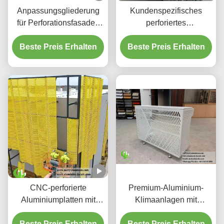
Anpassungsgliederung
Kundenspezifisches
für Perforationsfasaden
perforiertes
aus Aluminium und
hinterleuchtetes
Beste Preis Erhalten
Bildschirmplatten
Beste Preis Erhalten
Aluminium-
Deckensystem mit
integriertem LED-
Gehäuse und CNC-
Laser-geschnittenen
Mustern
CNC-perforierte
Premium-Aluminium-
Aluminiumplatten mit
Klimaanlagen mit
3003 H14/H24-Legierung
dekorativen
und PVDF-Beschichtung
Beste Preis Erhalten
Beste Preis Erhalten
Schutzschirmen