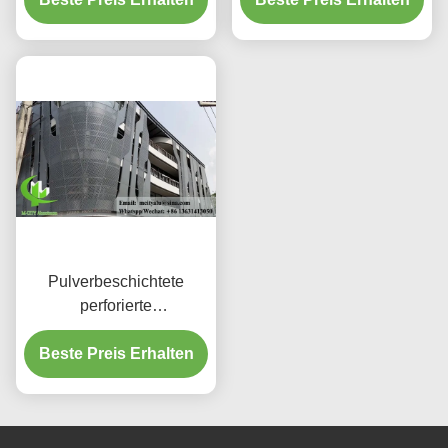
für Fassaden
Pulverbeschichtete
perforierte
Aluminiumplatte mit
benutzerdefinierten RAL-
Beste Preis Erhalten
Farben und
Lasergeschnittenen
Mustern für