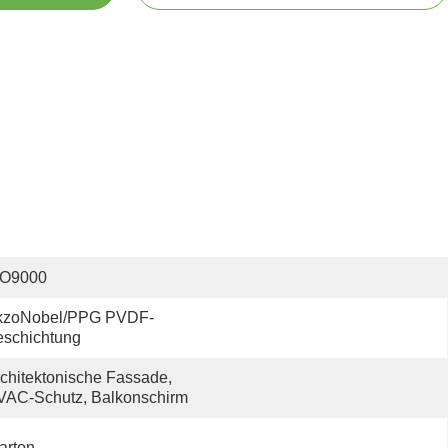
SO9000
kzoNobel/PPG PVDF-
eschichtung
chitektonische Fassade, 
VAC-Schutz, Balkonschirm
arton