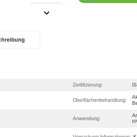
chreibung
Zertifizierung:
I
A
Oberflächenbehandlung:
B
Ar
Anwendung:
H
Verpackung Informationen:
K