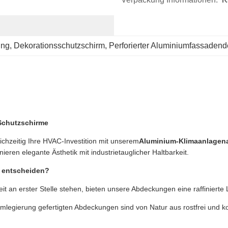
ung
, 
Dekorationsschutzschirm
, 
Perforierter Aluminiumfassadend
Schutzschirme
chzeitig Ihre HVAC-Investition mit unserem
Aluminium-Klimaanlagena
ren elegante Ästhetik mit industrietauglicher Haltbarkeit.
m entscheiden?
 an erster Stelle stehen, bieten unsere Abdeckungen eine raffinierte
mlegierung gefertigten Abdeckungen sind von Natur aus rostfrei und k