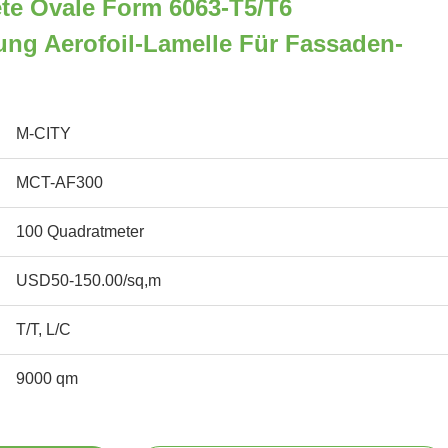
te Ovale Form 6063-T5/T6
ng Aerofoil-Lamelle Für Fassaden-
M-CITY
MCT-AF300
100 Quadratmeter
USD50-150.00/sq,m
T/T, L/C
9000 qm