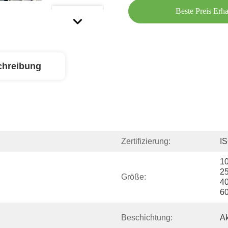
Beste Preis Erha
chreibung
Zertifizierung:
I
1
2
Größe:
4
6
Beschichtung:
A