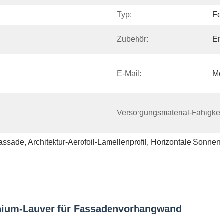
Typ:
Fe
Zubehör:
E
E-Mail:
M
Versorgungsmaterial-Fähigkei
Fassade
, 
Architektur-Aerofoil-Lamellenprofil
, 
Horizontale Sonne
minium-Lauver für Fassadenvorhangwand