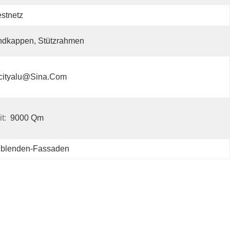
stnetz
ndkappen, Stützrahmen
cityalu@sina.com
t:
9000 Qm
nblenden-Fassaden