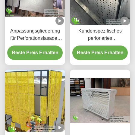
Anpassungsgliederung
Kundenspezifisches
für Perforationsfasaden
perforiertes
aus Aluminium und
hinterleuchtetes
Beste Preis Erhalten
Bildschirmplatten
Beste Preis Erhalten
Aluminium-
Deckensystem mit
integriertem LED-
Gehäuse und CNC-
Laser-geschnittenen
Mustern