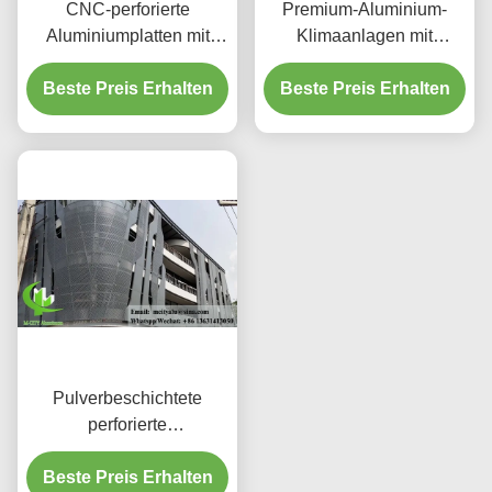
CNC-perforierte
Premium-Aluminium-
Aluminiumplatten mit
Klimaanlagen mit
3003 H14/H24-Legierung
dekorativen
und PVDF-Beschichtung
Beste Preis Erhalten
Beste Preis Erhalten
Schutzschirmen
für Fassaden
Pulverbeschichtete
perforierte
Aluminiumplatte mit
benutzerdefinierten RAL-
Beste Preis Erhalten