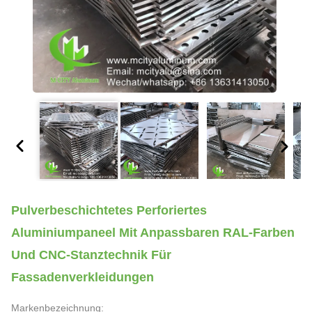
Pulverbeschichtetes Perforiertes
Aluminiumpaneel Mit Anpassbaren RAL-Farben
Und CNC-Stanztechnik Für
Fassadenverkleidungen
Markenbezeichnung: