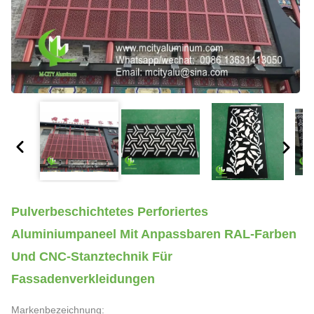
Pulverbeschichtetes Perforiertes
Aluminiumpaneel Mit Anpassbaren RAL-Farben
Und CNC-Stanztechnik Für
Fassadenverkleidungen
Markenbezeichnung: