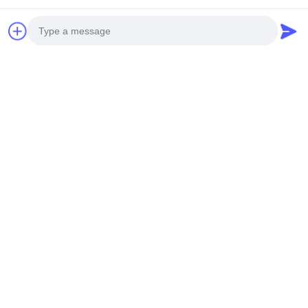
Anpassungsgliederung
Kundenspezifisches
für Perforationsfasaden
perforiertes
aus Aluminium und
hinterleuchtetes
Beste Preis Erhalten
Bildschirmplatten
Beste Preis Erhalten
Aluminium-
Deckensystem mit
integriertem LED-
Photo
Gehäuse und CNC-
Laser-geschnittenen
Video Call
Mustern
Audio Call
CNC-perforierte
Premium-Aluminium-
Aluminiumplatten mit
Klimaanlagen mit
3003 H14/H24-Legierung
dekorativen