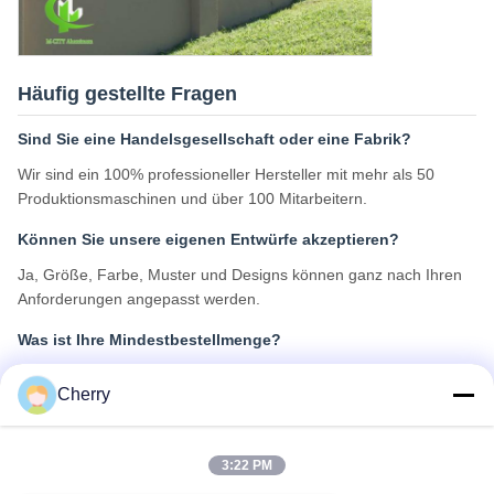
Häufig gestellte Fragen
Sind Sie eine Handelsgesellschaft oder eine Fabrik?
Wir sind ein 100% professioneller Hersteller mit mehr als 50
Produktionsmaschinen und über 100 Mitarbeitern.
Können Sie unsere eigenen Entwürfe akzeptieren?
Ja, Größe, Farbe, Muster und Designs können ganz nach Ihren
Anforderungen angepasst werden.
Was ist Ihre Mindestbestellmenge?
Wir akzeptieren kleine Bestellungen mit einer Mindestmenge von
Cherry
80 Quadratmetern.
Wie ist die Lieferzeit?
3:22 PM
Die Produktion wird in der Regel innerhalb von 30 Tagen nach