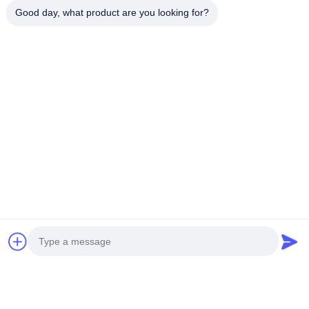
Erhalt der Anzahlung abgeschlossen.
Good day, what product are you looking for?
Dokumentation und Ressourcen
Laden Sie unseren Katalog herunter, um weitere Designs und
Muster zu entdecken
Zusätzliche Produkte
Wir produzieren auch Aluminium-Scheiben. Kontaktieren Sie uns
für umfassende Projektunterstützung.