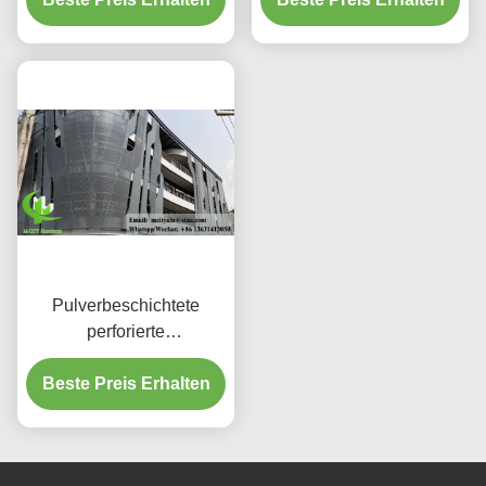
für Fassaden
Pulverbeschichtete
perforierte
Aluminiumplatte mit
benutzerdefinierten RAL-
Beste Preis Erhalten
Farben und
Lasergeschnittenen
Mustern für