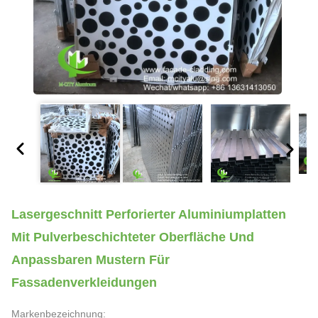
Lasergeschnitt Perforierter Aluminiumplatten
Mit Pulverbeschichteter Oberfläche Und
Anpassbaren Mustern Für
Fassadenverkleidungen
Markenbezeichnung: