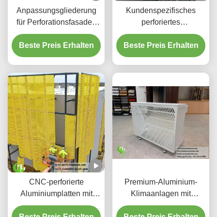
Anpassungsgliederung
Kundenspezifisches
für Perforationsfasaden
perforiertes
aus Aluminium und
hinterleuchtetes
Beste Preis Erhalten
Bildschirmplatten
Beste Preis Erhalten
Aluminium-
Deckensystem mit
integriertem LED-
Gehäuse und CNC-
Laser-geschnittenen
Mustern
CNC-perforierte
Premium-Aluminium-
Aluminiumplatten mit
Klimaanlagen mit
3003 H14/H24-Legierung
dekorativen
und PVDF-Beschichtung
Beste Preis Erhalten
Beste Preis Erhalten
Schutzschirmen