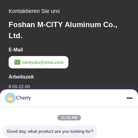
Fassadenverkleidung
Kontaktieren Sie uns
Foshan M-CITY Aluminum Co.,
Ltd.
E-Mail
mcityalu@sina.com
Arbeitszeit
8:00-22:00
Cherry
Unsere Adresse
Adresse des Unternehmens
11:33 AM
Hegui Industriepark, Lishui, Nanhai Foshan Guangdong PR
China.
Good day, what product are you looking for?