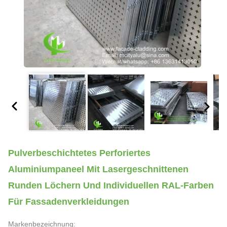
Pulverbeschichtetes Perforiertes
Aluminiumpaneel Mit Lasergeschnittenen
Runden Löchern Und Individuellen RAL-Farben
Für Fassadenverkleidungen
Markenbezeichnung: