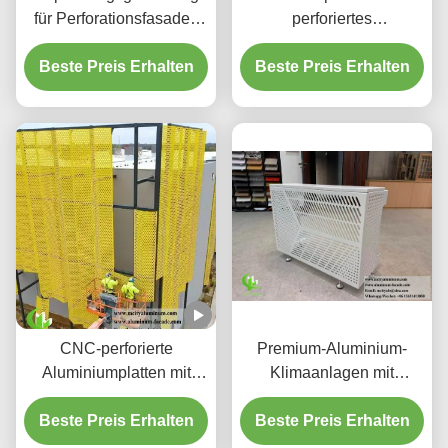
für Perforationsfasaden
perforiertes
aus Aluminium und
hinterleuchtetes
Beste Preis Erhalten
Bildschirmplatten
Beste Preis Erhalten
Aluminium-
Deckensystem mit
integriertem LED-
Gehäuse und CNC-
Laser-geschnittenen
Mustern
CNC-perforierte
Premium-Aluminium-
Aluminiumplatten mit
Klimaanlagen mit
3003 H14/H24-Legierung
dekorativen
und PVDF-Beschichtung
Beste Preis Erhalten
Beste Preis Erhalten
Schutzschirmen
für Fassaden