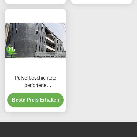
Pulverbeschichtete
perforierte
Aluminiumplatte mit
benutzerdefinierten RAL-
Beste Preis Erhalten
Farben und
Lasergeschnittenen
Mustern für
Fassadenverkleidung