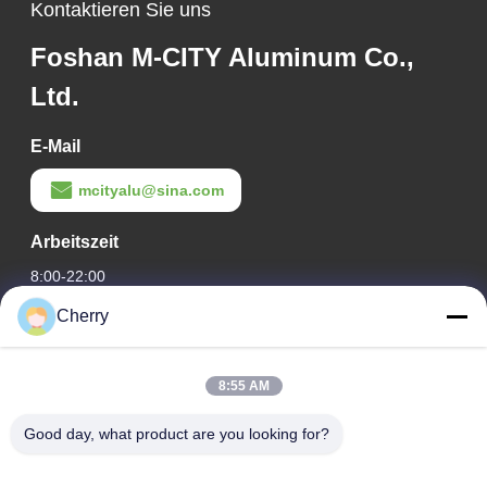
Kontaktieren Sie uns
Foshan M-CITY Aluminum Co.,
Ltd.
E-Mail
mcityalu@sina.com
Arbeitszeit
8:00-22:00
Cherry
Unsere Adresse
Adresse des Unternehmens
8:55 AM
Hegui Industriepark, Lishui, Nanhai Foshan Guangdong PR
China.
Good day, what product are you looking for?
Fabrikanschrift