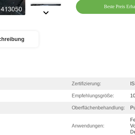
Beste Preis Erha
chreibung
Zertifizierung:
I
Empfehlungsgröße:
1
Oberflächenbehandlung:
Pu
Fe
Anwendungen:
Vo
De