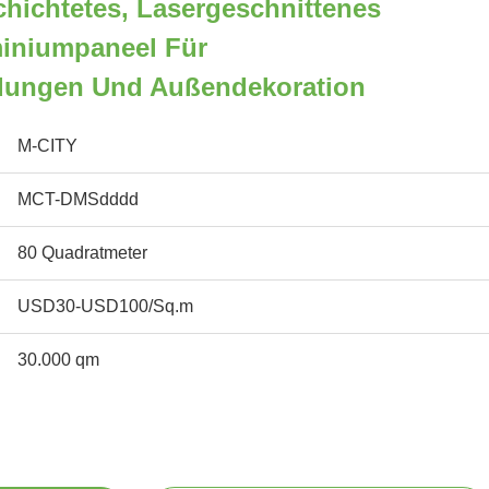
hichtetes, Lasergeschnittenes
miniumpaneel Für
dungen Und Außendekoration
M-CITY
MCT-DMSdddd
80 Quadratmeter
USD30-USD100/Sq.m
30.000 qm