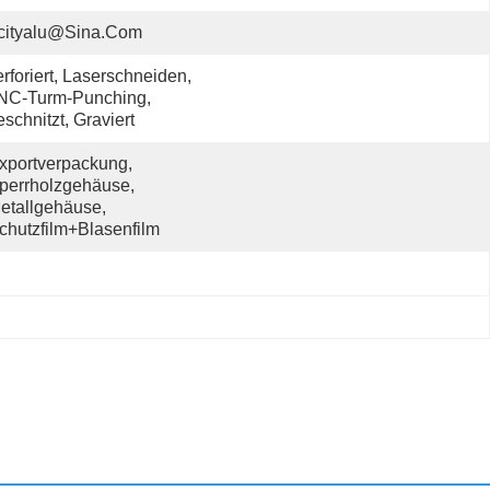
cityalu@sina.com
rforiert, Laserschneiden, 
NC-Turm-Punching, 
schnitzt, Graviert
xportverpackung, 
perrholzgehäuse, 
etallgehäuse, 
chutzfilm+Blasenfilm