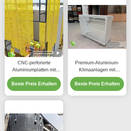
Gehäuse und CNC-
Laser-geschnittenen
Mustern
CNC-perforierte
Premium-Aluminium-
Aluminiumplatten mit
Klimaanlagen mit
3003 H14/H24-Legierung
dekorativen
und PVDF-Beschichtung
Beste Preis Erhalten
Beste Preis Erhalten
Schutzschirmen
für Fassaden