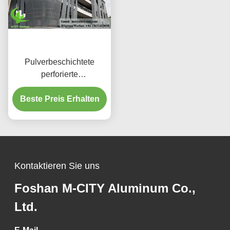
Pulverbeschichtete
perforierte
Aluminiumplatte mit
benutzerdefinierten RAL-
Beste Preis Erhalten
Farben und
Lasergeschnittenen
Mustern für
Fassadenverkleidung
Kontaktieren Sie uns
Foshan M-CITY Aluminum Co.,
Ltd.