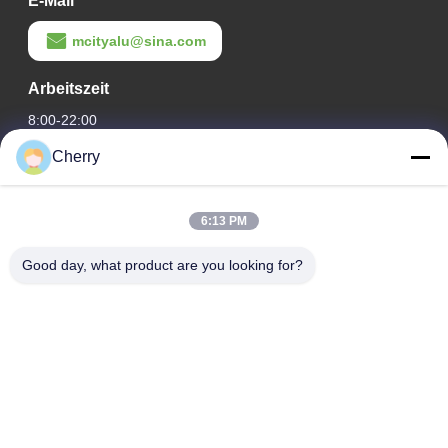
E-Mail
mcityalu@sina.com
Arbeitszeit
8:00-22:00
Cherry
Unsere Adresse
Adresse des Unternehmens
6:13 PM
Hegui Industriepark, Lishui, Nanhai Foshan Guangdong PR
China.
Good day, what product are you looking for?
Fabrikanschrift
Hegui Industriepark, Lishui, Nanhai Foshan Guangdong PR
China.
Telefone
0086-13631413050