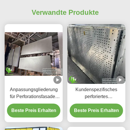
Verwandte Produkte
Anpassungsgliederung
Kundenspezifisches
für Perforationsfasaden
perforiertes
aus Aluminium und
hinterleuchtetes
Beste Preis Erhalten
Bildschirmplatten
Beste Preis Erhalten
Aluminium-
Deckensystem mit
integriertem LED-