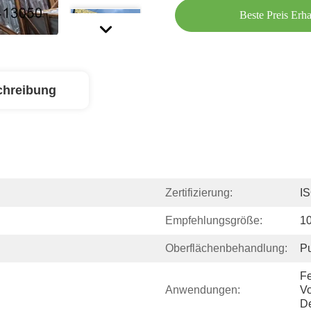
Beste Preis Erha
chreibung
Zertifizierung:
I
Empfehlungsgröße:
1
Oberflächenbehandlung:
Pu
Fe
Anwendungen:
Vo
De