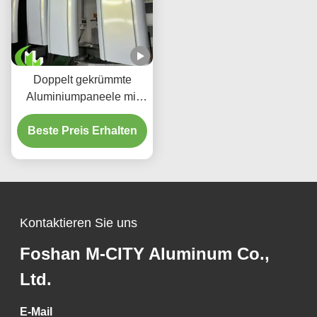
Doppelt gekrümmte
Aluminiumpaneele mit
pulverbeschichteten und
Beste Preis Erhalten
CNC-gravierten
hyperbolischen
Metallfassaden in
anpassbaren RAL-
Farben
Kontaktieren Sie uns
Foshan M-CITY Aluminum Co.,
Ltd.
E-Mail