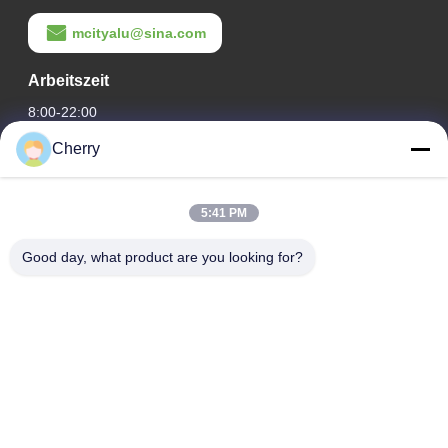
mcityalu@sina.com
Arbeitszeit
8:00-22:00
Cherry
Unsere Adresse
Adresse des Unternehmens
5:41 PM
Hegui Industriepark, Lishui, Nanhai Foshan Guangdong PR
China.
Good day, what product are you looking for?
Fabrikanschrift
Hegui Industriepark, Lishui, Nanhai Foshan Guangdong PR
China.
Telefone
0086-13631413050