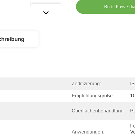
Beste Preis Erha
chreibung
Zertifizierung:
I
Empfehlungsgröße:
1
Oberflächenbehandlung:
Pu
Fe
Anwendungen:
Vo