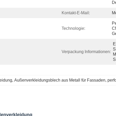
De
Kontakt-E-Mail:
M
Pe
Technologie:
C
Ge
E
S
Verpackung Informationen:
M
S
eidung
, 
Außenverkleidungsblech aus Metall für Fassaden
, 
perf
denverkleidung