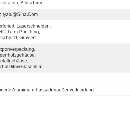
koration, Bildschirm
cityalu@sina.com
rforiert, Laserschneiden, 
NC-Turm-Punching, 
schnitzt, Graviert
xportverpackung, 
perrholzgehäuse, 
etallgehäuse, 
chutzfilm+Blasenfilm
orierte Aluminium-Fassadenaußenverkleidung