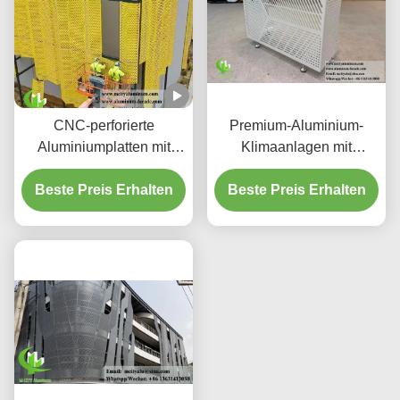
CNC-perforierte
Premium-Aluminium-
Aluminiumplatten mit
Klimaanlagen mit
3003 H14/H24-Legierung
dekorativen
und PVDF-Beschichtung
Beste Preis Erhalten
Beste Preis Erhalten
Schutzschirmen
für Fassaden