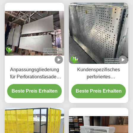
Anpassungsgliederung
Kundenspezifisches
für Perforationsfasaden
perforiertes
aus Aluminium und
hinterleuchtetes
Beste Preis Erhalten
Bildschirmplatten
Beste Preis Erhalten
Aluminium-
Deckensystem mit
integriertem LED-
Gehäuse und CNC-
Laser-geschnittenen
Mustern