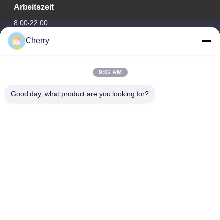
Arbeitszeit
8:00-22:00
Cherry
Unsere Adresse
Adresse des Unternehmens
9:02 AM
Hegui Industriepark, Lishui, Nanhai Foshan Guangdong PR
China.
Good day, what product are you looking for?
Fabrikanschrift
Hegui Industriepark, Lishui, Nanhai Foshan Guangdong PR
China.
Telefone
0086-13631413050