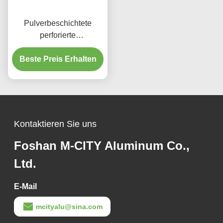
Pulverbeschichtete
perforierte
Aluminiumplatte mit
benutzerdefinierten RAL-
Beste Preis Erhalten
Farben und
Lasergeschnittenen
Mustern für
Fassadenverkleidung
Kontaktieren Sie uns
Foshan M-CITY Aluminum Co.,
Ltd.
E-Mail
mcityalu@sina.com