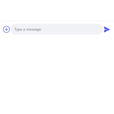
3D-Fassadendesign Metallbeschichtete
Aluminiumfassaden Details
Photo
Video Call
Audio Call