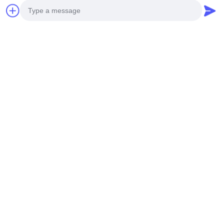
Unsere Dienstleistungen umfassen technische Messungen vor
Ort und Vorbereitung von Werkstattzeichnungen, um eine
reibungslose Installation zu gewährleisten.
Photo
Video Call
Audio Call
Produktspezifikationen
Unsere Metallverkleidungsplatten sind aus hochwertigen,
hochfesten Aluminiumlegerungen mit folgenden Eigenschaften
hergestellt: