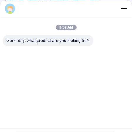
Cherry
8:39 AM
Good day, what product are you looking for?
Spezifische Fertigungskapazitäten
Als professioneller Hersteller verfügt M-City Aluminium über ein
hervorragendes Designteam und qualifizierte Fertigungsarbeiter
mit fortschrittlichen CNC-Anlagen.Wir produzieren
Aluminiumplatten nach Kunden-Spezifikationen für
Abmessungen, Formen, Strukturen, Farben und
Budgetanforderungen.