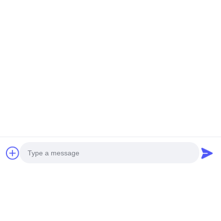
Anforderungen für Ihre Fassadendesignprojekte.
3D-Metallfassadenverkleidung
Photo