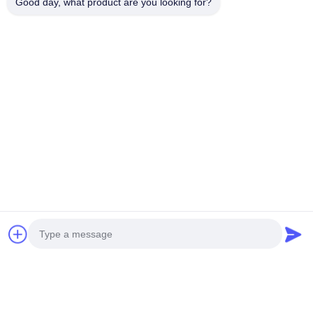
Good day, what product are you looking for?
Häufig gestellte Fragen
Sind Sie eine Handelsgesellschaft oder eine Fabrik?
Wir sind ein 100% professioneller Hersteller mit mehr als 50
Produktionsmaschinen und über 100 Mitarbeitern.
Können Sie unsere eigenen Entwürfe akzeptieren?
Ja. Größe, Farbe, Muster und Designs können nach Ihren
Anforderungen angepasst werden.
Was ist Ihre Mindestbestellmenge?