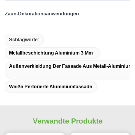
3D-Fassadendesign Metallverkleidung