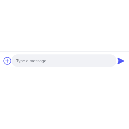
Design-Vielseitigkeit
M-City Aluminum produziert verschiedene Metallfassadenplatten
mit Perforationsdesigns oder Laserschnittmustern. Wir begrüßen
kundenspezifische Anforderungen für Ihre spezifischen
Fassadendesignprojekte.
Photo
Video Call
Audio Call