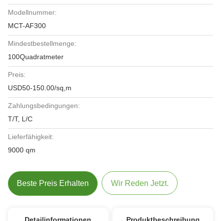
Modellnummer:
MCT-AF300
Mindestbestellmenge:
100Quadratmeter
Preis:
USD50-150.00/sq,m
Zahlungsbedingungen:
T/T, L/C
Lieferfähigkeit:
9000 qm
Beste Preis Erhalten
Wir Reden Jetzt.
Detailinformationen
Produktbeschreibung