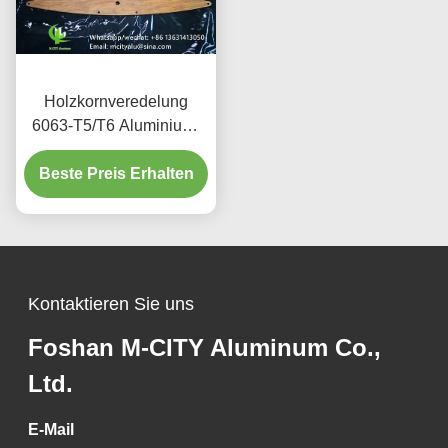
Holzkornveredelung
6063-T5/T6 Aluminium-
Aerofoil Louver mit 100
mm bis 600 mm Breite für
Beste Preis Erhalten
architektonische
Fassaden
Kontaktieren Sie uns
Foshan M-CITY Aluminum Co.,
Ltd.
E-Mail