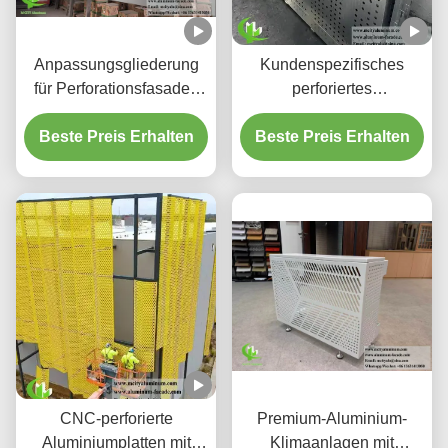
Anpassungsgliederung
Kundenspezifisches
für Perforationsfasaden
perforiertes
aus Aluminium und
hinterleuchtetes
Beste Preis Erhalten
Bildschirmplatten
Beste Preis Erhalten
Aluminium-
Deckensystem mit
integriertem LED-
Gehäuse und CNC-
Laser-geschnittenen
Mustern
CNC-perforierte
Premium-Aluminium-
Aluminiumplatten mit
Klimaanlagen mit