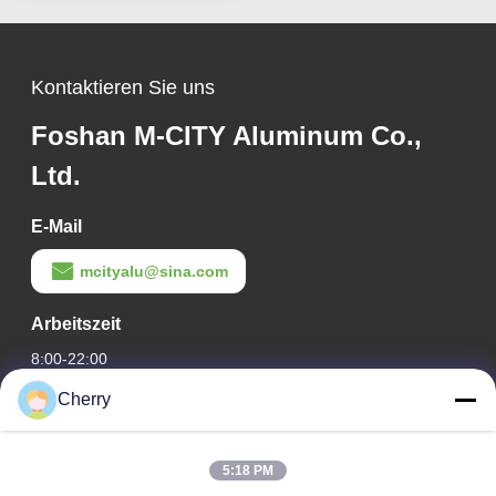
Mustern für
Fassadenverkleidung
Kontaktieren Sie uns
Foshan M-CITY Aluminum Co.,
Ltd.
E-Mail
mcityalu@sina.com
Arbeitszeit
8:00-22:00
Cherry
Unsere Adresse
Adresse des Unternehmens
5:18 PM
Hegui Industriepark, Lishui, Nanhai Foshan Guangdong PR