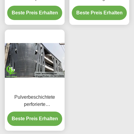
3003 H14/H24-Legierung
dekorativen
und PVDF-Beschichtung
Beste Preis Erhalten
Beste Preis Erhalten
Schutzschirmen
für Fassaden
Pulverbeschichtete
perforierte
Aluminiumplatte mit
benutzerdefinierten RAL-
Beste Preis Erhalten
Farben und
Lasergeschnittenen