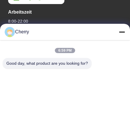
Arbeitszeit
8:00-22:00
Cherry
Unsere Adresse
Adresse des Unternehmens
6:59 PM
Hegui Industriepark, Lishui, Nanhai Foshan Guangdong PR
China.
Good day, what product are you looking for?
Fabrikanschrift
Hegui Industriepark, Lishui, Nanhai Foshan Guangdong PR
China.
Telefone
0086-13631413050