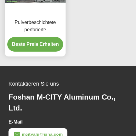
Pulverbeschichtete
perforierte
Aluminiumplatte mit
benutzerdefinierten RAL-
Beste Preis Erhalten
Farben und
Lasergeschnittenen
Mustern für
Fassadenverkleidung
Kontaktieren Sie uns
Foshan M-CITY Aluminum Co.,
Ltd.
E-Mail
mcityalu@sina.com