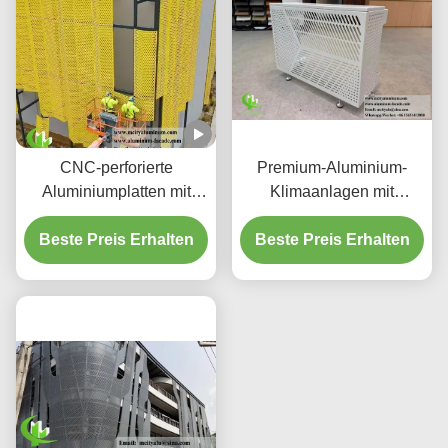
Mustern
CNC-perforierte
Premium-Aluminium-
Aluminiumplatten mit
Klimaanlagen mit
3003 H14/H24-Legierung
dekorativen
und PVDF-Beschichtung
Beste Preis Erhalten
Beste Preis Erhalten
Schutzschirmen
für Fassaden