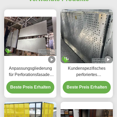
Anpassungsgliederung
Kundenspezifisches
für Perforationsfasaden
perforiertes
aus Aluminium und
hinterleuchtetes
Beste Preis Erhalten
Bildschirmplatten
Beste Preis Erhalten
Aluminium-
Deckensystem mit
integriertem LED-
Gehäuse und CNC-
Laser-geschnittenen