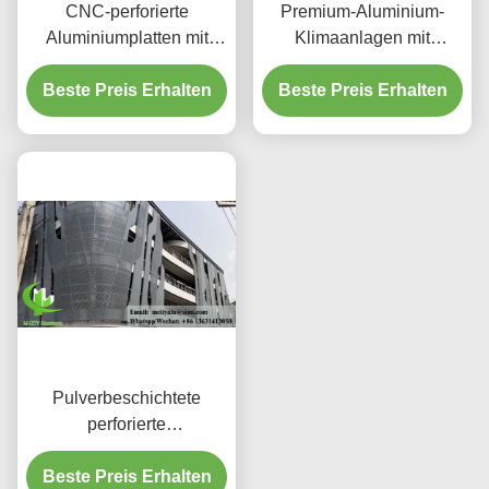
CNC-perforierte
Premium-Aluminium-
Aluminiumplatten mit
Klimaanlagen mit
3003 H14/H24-Legierung
dekorativen
und PVDF-Beschichtung
Beste Preis Erhalten
Beste Preis Erhalten
Schutzschirmen
für Fassaden
Pulverbeschichtete
perforierte
Aluminiumplatte mit
benutzerdefinierten RAL-
Beste Preis Erhalten