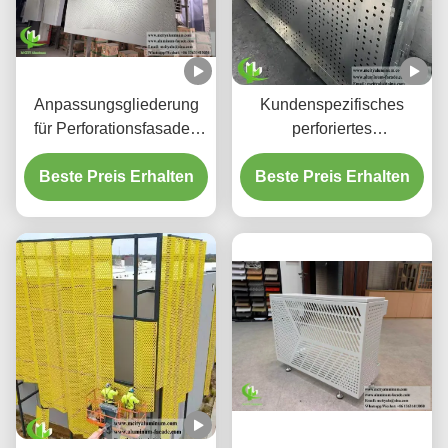
Anpassungsgliederung
Kundenspezifisches
für Perforationsfasaden
perforiertes
aus Aluminium und
hinterleuchtetes
Beste Preis Erhalten
Bildschirmplatten
Beste Preis Erhalten
Aluminium-
Deckensystem mit
integriertem LED-
Gehäuse und CNC-
Laser-geschnittenen
Mustern