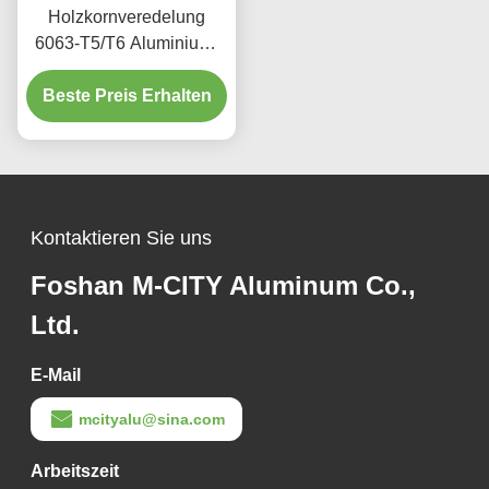
Holzkornveredelung
6063-T5/T6 Aluminium-
Aerofoil Louver mit 100
mm bis 600 mm Breite für
Beste Preis Erhalten
architektonische
Fassaden
Kontaktieren Sie uns
Foshan M-CITY Aluminum Co.,
Ltd.
E-Mail
mcityalu@sina.com
Arbeitszeit