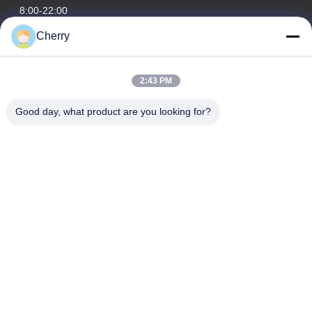
8:00-22:00
Cherry
Unsere Adresse
Adresse des Unternehmens
2:43 PM
Hegui Industriepark, Lishui, Nanhai Foshan Guangdong PR
China.
Good day, what product are you looking for?
Fabrikanschrift
Hegui Industriepark, Lishui, Nanhai Foshan Guangdong PR
China.
Telefone
0086-13631413050
China Gute Qualität Perforierte Aluminiumfassade Lieferant.
Copyright © -2026 Foshan M-CITY Aluminum Co., Ltd. Alle