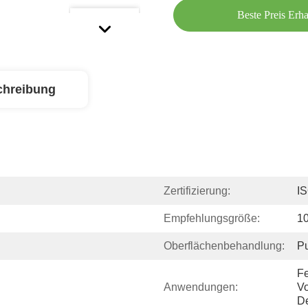
Beste Preis Erha
chreibung
Zertifizierung:
I
Empfehlungsgröße:
1
Oberflächenbehandlung:
Pu
Fe
Anwendungen:
Vo
De